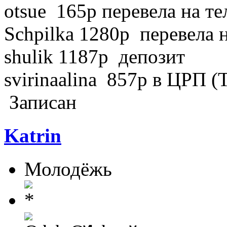
otsue 165р перевела на т
Schpilka 1280р перевела н
shulik 1187р депозит
svirinaalina 857р в ЦРП (
Записан
Katrin
Молодёжь