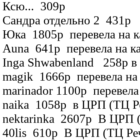
Ксю... 309р
Сандра отдельно 2 431р
Юка 1805р перевела на к
Auna 641р перевела на к
Inga Shwabenland 258р в
magik 1666р перевела на
marinador 1100р перевела
naika 1058р в ЦРП (ТЦ Р
nektarinka 2607р В ЦРП 
40lis 610р В ЦРП (ТЦ Ре